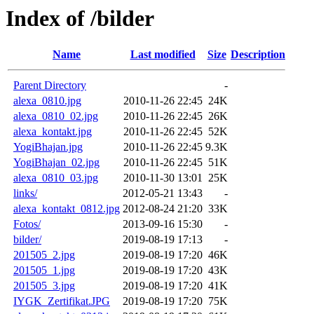
Index of /bilder
Name
Last modified
Size
Description
Parent Directory
-
alexa_0810.jpg
2010-11-26 22:45
24K
alexa_0810_02.jpg
2010-11-26 22:45
26K
alexa_kontakt.jpg
2010-11-26 22:45
52K
YogiBhajan.jpg
2010-11-26 22:45
9.3K
YogiBhajan_02.jpg
2010-11-26 22:45
51K
alexa_0810_03.jpg
2010-11-30 13:01
25K
links/
2012-05-21 13:43
-
alexa_kontakt_0812.jpg
2012-08-24 21:20
33K
Fotos/
2013-09-16 15:30
-
bilder/
2019-08-19 17:13
-
201505_2.jpg
2019-08-19 17:20
46K
201505_1.jpg
2019-08-19 17:20
43K
201505_3.jpg
2019-08-19 17:20
41K
IYGK_Zertifikat.JPG
2019-08-19 17:20
75K